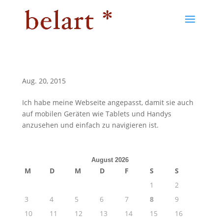
Hallo Welt!
Aug. 20, 2015
Ich habe meine Webseite angepasst, damit sie auch
auf mobilen Geräten wie Tablets und Handys
anzusehen und einfach zu navigieren ist.
August 2026
M
D
M
D
F
S
S
1
2
3
4
5
6
7
8
9
10
11
12
13
14
15
16