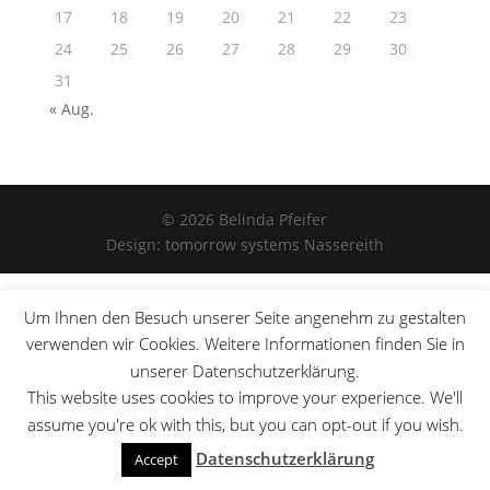
17
18
19
20
21
22
23
24
25
26
27
28
29
30
31
« Aug.
© 2026 Belinda Pfeifer
Design: tomorrow systems Nassereith
Um Ihnen den Besuch unserer Seite angenehm zu gestalten
verwenden wir Cookies. Weitere Informationen finden Sie in
unserer Datenschutzerklärung.
This website uses cookies to improve your experience. We'll
assume you're ok with this, but you can opt-out if you wish.
Datenschutzerklärung
Accept